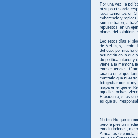
Por una vez, la polít
ni supo ni sabría res
levantamientos en Ch
coherencia y rapidez
suministraron, a tra
repuestos, en un ejem
planes del totalitari
Leo estos días el bl
de Melilla, y, siento
del que, por mucho qu
actuación en la que s
de política interior 
viene a la memoria l
consecuencias. Claro
cuadro en el que terri
contrario que nuestro
fotografiar con el re
mapa en el que el Re
aquellos polvos vien
Presidente, si es qu
es que su irresponsab
No tendría que defend
pero la presión mediá
conciudadanos, me ob
África, es española 