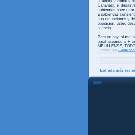
situación jurídica y p
Canarias), el desastr
sabiendas hace errar 
a sabiendas consient
sus actuaciones y de 
oposición, usted desc
silencio.
Pero yo hoy, si me lo
parafraseando al P
MELILLENSE, TOD
Publicado por
Juanjo Ase
Entrada más recie