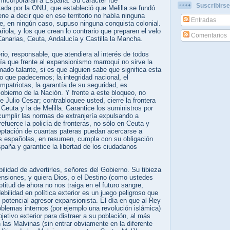
 incorporaran a España. Su carácter fue
Suscribirse
tada por la ONU, que estableció que Melilla se fundó
iene a decir que en ese territorio no había ninguna
Entradas
ue, en ningún caso, supuso ninguna conquista colonial.
añola, y los que crean lo contrario que preparen el velo
Comentarios
Canarias, Ceuta, Andalucía y Castilla la Mancha.
rio, responsable, que atendiera al interés de todos
ía que frente al expansionismo marroquí no sirve la
amado talante, si es que alguien sabe que significa esta
o que padecemos; la integridad nacional, el
patriotas, la garantía de su seguridad, es
obierno de la Nación. Y frente a este bloqueo, no
e Julio Cesar; contrabloquee usted, cierre la frontera
Ceuta y la de Melilla. Garantice los suministros por
cumplir las normas de extranjería expulsando a
refuerce la policía de fronteras, no sólo en Ceuta y
rceptación de cuantas pateras puedan acercarse a
es españolas, en resumen, cumpla con su obligación
aña y garantice la libertad de los ciudadanos
ilidad de advertirles, señores del Gobierno. Su tibieza
nsiones, y quiera Dios, o el Destino (como ustedes
ptitud de ahora no nos traiga en el futuro sangre,
ebilidad en política exterior es un juego peligroso que
 potencial agresor expansionista. El día en que al Rey
blemas internos (por ejemplo una revolución islámica)
jetivo exterior para distraer a su población, al más
n las Malvinas (sin entrar obviamente en la diferente