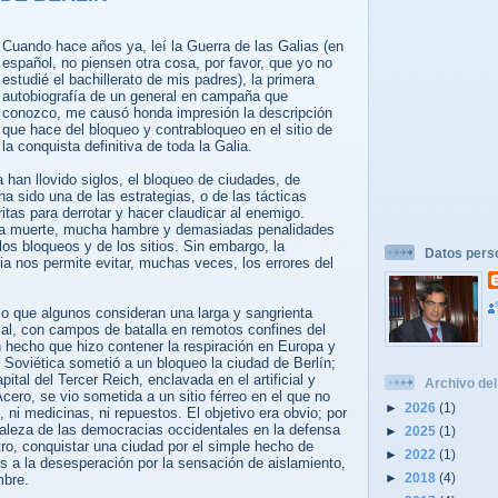
Cuando hace años ya, leí la Guerra de las Galias (en
español, no piensen otra cosa, por favor, que yo no
estudié el bachillerato de mis padres), la primera
autobiografía de un general en campaña que
conozco, me causó honda impresión la descripción
que hace del bloqueo y contrabloqueo en el sitio de
la conquista definitiva de toda la Galia.
han llovido siglos, el bloqueo de ciudades, de
 ha sido una de las estrategias, o de las tácticas
ritas para derrotar y hacer claudicar al enemigo.
a muerte, mucha hambre y demasiadas penalidades
 los bloqueos y de los sitios. Sin embargo, la
Datos pers
oria nos permite evitar, muchas veces, los errores del
 lo que algunos consideran una larga y sangrienta
al, con campos de batalla en remotos confines del
 hecho que hizo contener la respiración en Europa y
 Soviética sometió a un bloqueo la ciudad de Berlín;
pital del Tercer Reich, enclavada en el artificial y
Archivo del
cero, se vio sometida a un sitio férreo en el que no
►
2026
(1)
, ni medicinas, ni repuestos. El objetivo era obvio; por
rtaleza de las democracias occidentales en la defensa
►
2025
(1)
 otro, conquistar una ciudad por el simple hecho de
►
2022
(1)
es a la desesperación por la sensación de aislamiento,
►
2018
(4)
mbre.