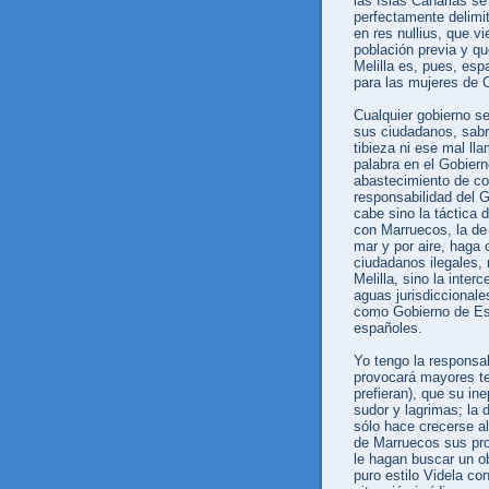
las Islas Canarias se
perfectamente delimi
en res nullius, que v
población previa y q
Melilla es, pues, esp
para las mujeres de 
Cualquier gobierno se
sus ciudadanos, sabr
tibieza ni ese mal ll
palabra en el Gobiern
abastecimiento de com
responsabilidad del G
cabe sino la táctica d
con Marruecos, la de 
mar y por aire, haga 
ciudadanos ilegales, 
Melilla, sino la inte
aguas jurisdiccional
como Gobierno de Esp
españoles.
Yo tengo la responsab
provocará mayores te
prefieran), que su ine
sudor y lagrimas; la d
sólo hace crecerse al
de Marruecos sus pro
le hagan buscar un ob
puro estilo Videla co