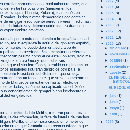
►
2017
(4)
ica exterior norteamericana, habitualmente torpe, que
►
2016
(4)
ponder en tantas ocasiones (piensen en los
ecoslovaquia, Hungría, Polonia), reaccionó con
►
2015
(8)
. Estados Unidos y otras democracias occidentales,
►
2014
(10)
vés de un gigantesco puente aéreo, víveres, medicinas,
►
2013
(7)
plo de fortaleza y determinación que frustraron los
smo expansionista soviético.
►
2012
(12)
►
2011
(13)
oqueo al que se esta sometiendo a la española ciudad
 decirlo, me avergüenza la actitud del gobierno español,
▼
2010
(13)
e lo intento, no puedo decir una sola área de
►
diciembre
(
u política sea acertada. Para encontrar un referente
►
noviembre
(
y exterior tan pésimo como el de este Gobierno, sólo me
a vergonzosa era Godoy, con todas sus
►
octubre
(1)
 está que ni siquiera Godoy permitió que pintaran un
►
septiembre
torios españoles figuraran dentro de otro país, al
▼
agosto
(2)
 sonriente Presidente del Gobierno, que se deja
EL FIN DEL
y marroquí con un fondo en el que se ve claramente un
ESTOCO
ino de Marruecos se extiende hasta Toledo; de
en estos lodos, y aún no ha explicado usted, Señor
EL BLOQUE
e sus conocimientos de geografía son inexistentes o
ilidad es galáctica.
►
julio
(1)
►
junio
(2)
►
mayo
(1)
er la españolidad de Melilla; a mí me parece obvia,
►
abril
(1)
tica, la desinformación, la falta de interés de muchos
ligan. Melilla, una hermosa ciudad en el norte de
►
2009
(6)
mucho antes que Granada fuera reconquistada, o que