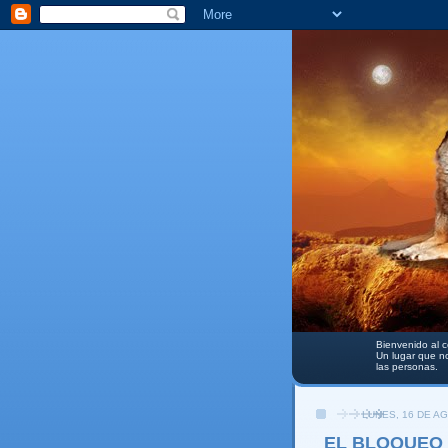
Bienvenido al c
Un lugar que no
las personas.
LUNES, 16 DE A
EL BLOQUEO 