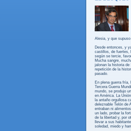
Alesia, y que supuso 
Desde entonces, y ya 
castillos, de fuertes,
según se tercie, favo
Mucha sangre, much
jalonan la historia de
repetición de la hist
pasado.
En plena guerra fría,
Tercera Guerra Mundi
mundo, se produjo un
en América. La Unión
la antaño orgullosa ca
deleznable Telón de A
entraban ni alimentos
un lado, probar la fo
de la libertad y, por
llevar a sus habitant
soledad, miedo y ha