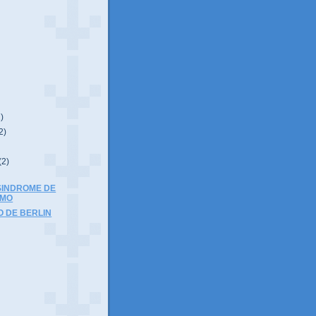
1)
2)
(2)
 SINDROME DE
LMO
O DE BERLIN