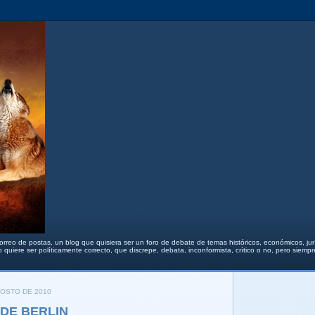
orreo de postas, un blog que quisiera ser un foro de debate de temas históricos, económicos, jurídi
 quiere ser políticamente correcto, que discrepe, debata, inconformista, crítico o no, pero siemp
GOSTO DE 2010
DE BERLIN