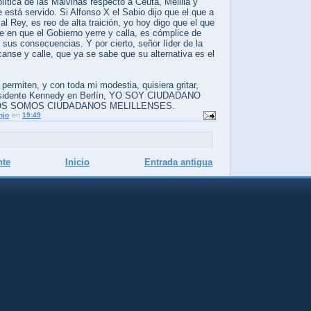
olítica de las Malvinas respecto a Ceuta, Melilla y
e está servido. Si Alfonso X el Sabio dijo que el que a
al Rey, es reo de alta traición, yo hoy digo que el que
e en que el Gobierno yerre y calla, es cómplice de
sus consecuencias. Y por cierto, señor líder de la
anse y calle, que ya se sabe que su alternativa es el
 permiten, y con toda mi modestia, quisiera gritar,
residente Kennedy en Berlín, YO SOY CIUDADANO
OS SOMOS CIUDADANOS MELILLENSES.
njo
en
19:49
nte
Inicio
Entrada antigua