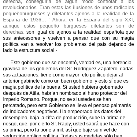
derecha, conseguiría de algún modo controlar a los
revolucionarios. Eran estas las ilusiones de unos radicales
pequeñoburgueses y diletantes ajenos a la realidad de la
España de 1936… ” Ahora, en la España del siglo XXI,
aunque estos pequeño burgueses diletantes son de
derechas
, son igual de ajenos a la realidad española que
sus antecesores y vuelven a pensar que con su magia
política van a resolver los problemas del país dejando de
lado la estructura social.-
Este gobierno que se encontró, verdad es, una herencia
gravosa de los gobiernos del Sr. Rodriguez Zapatero, dadas
sus actuaciones, tiene como mayor reto político dejar al
anterior gabinete como un buen gobierno, y esto sí que es
magia política de la buena. Si usted hubiera gobernado
después de Atila, habrían nombrado al huno protector del
Imperio Romano. Porque, no se si ustedes se han
percatado, pero este Gobierno se lleva el penoso palmarés
de indicadores negativos. Ha empeorado los datos del
desempleo, baja la cifra de producción, sube la prima de
riesgo, que, por cierto Sr. Rajoy, usted sabrá que hace con
su prima, pero la pone a mil, así que baje su nivel de
seducción erótico política. Todas sus medidas sólo han