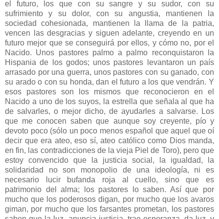
el futuro, los que con su sangre y su sudor, con su
sufrimiento y su dolor, con su angustia, mantienen la
sociedad cohesionada, mantienen la llama de la patria,
vencen las desgracias y siguen adelante, creyendo en un
futuro mejor que se conseguirá por ellos, y cómo no, por el
Nacido. Unos pastores palmo a palmo reconquistaron la
Hispania de los godos; unos pastores levantaron un país
arrasado por una guerra, unos pastores con su ganado, con
su arado o con su honda, dan el futuro a los que vendrán. Y
esos pastores son los mismos que reconocieron en el
Nacido a uno de los suyos, la estrella que señala al que ha
de salvarles, o mejor dicho, de ayudarles a salvarse. Los
que me conocen saben que aunque soy creyente, pío y
devoto poco (sólo un poco menos español que aquel que oí
decir que era ateo, eso sí, ateo católico como Dios manda,
en fin, las contradicciones de la vieja Piel de Toro), pero que
estoy convencido que la justicia social, la igualdad, la
solidaridad no son monopolio de una ideología, ni es
necesario lucir bufanda roja al cuello, sino que es
patrimonio del alma; los pastores lo saben. Así que por
mucho que los poderosos digan, por mucho que los avaros
giman, por mucho que los farsantes prometan, los pastores
saben que la luz anuncia justicia, trae esperanza, da luz, y